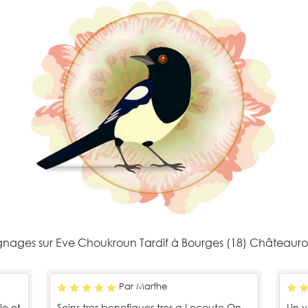
nages sur Eve Choukroun Tardif à Bourges (18) Châteauro
Par Marthe
le et
Soins tres benefiques.tres a l ecoute.On
Un v