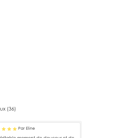
ux (36)
Par Eline
éritable moment de douceur et de