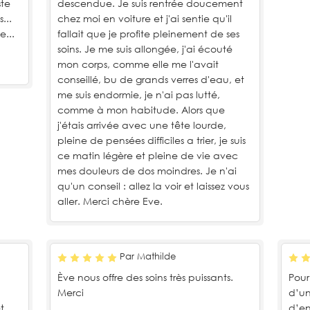
ste
descendue. Je suis rentrée doucement
...
chez moi en voiture et j'ai sentie qu'il
e...
fallait que je profite pleinement de ses
soins. Je me suis allongée, j'ai écouté
mon corps, comme elle me l'avait
conseillé, bu de grands verres d'eau, et
me suis endormie, je n'ai pas lutté,
comme à mon habitude. Alors que
j'étais arrivée avec une tête lourde,
pleine de pensées difficiles a trier, je suis
ce matin légère et pleine de vie avec
mes douleurs de dos moindres. Je n'ai
qu'un conseil : allez la voir et laissez vous
aller. Merci chère Eve.
Par Mathilde
Ève nous offre des soins très puissants.
Pour
Merci
d’un
t
d’en