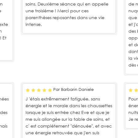
un
soins. Deuxième séance qui en appelle
de 
e
une troisième ! Merci pour ces
nuqu
parenthèses reposantes dans une vie
que 
exte
intense.
et j
n
des 
 Et
appo
et d
dont
la v
dès 
Par Barbarin Daniele
nées
J 'étais extrêmement fatiguée, sans
Pour
énergie et le morale dans les chaussettes
éner
 des
lorsque je suis entrée chez Eve et que je
nuit
me suis allongée sur la table de soins, et
Je r
mais
c' est complétement "dénouée", et avec
une énergie retrouvée que j'en suis