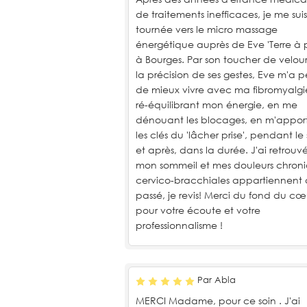
de traitements inefficaces, je me suis
tournée vers le micro massage
énergétique auprès de Eve 'Terre à p
à Bourges. Par son toucher de velour
la précision de ses gestes, Eve m'a p
de mieux vivre avec ma fibromyalgi
ré-équilibrant mon énergie, en me
dénouant les blocages, en m'appor
les clés du 'lâcher prise', pendant le 
et après, dans la durée. J'ai retrouv
mon sommeil et mes douleurs chron
cervico-bracchiales appartiennent
passé, je revis! Merci du fond du cœ
pour votre écoute et votre
professionnalisme !
Par Abla
MERCI Madame, pour ce soin . J'ai