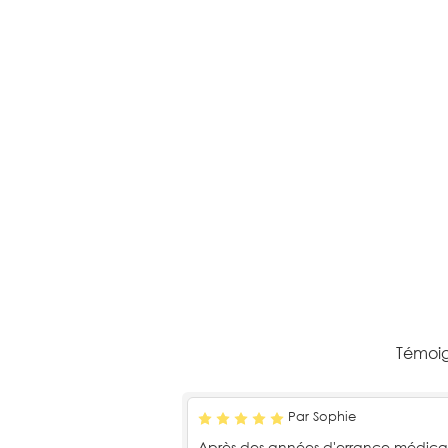
Témoig
Par Sophie
Après des années d'errance médica