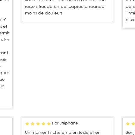
ressors tres detentue....apres la seance
déte
moins de douleurs.
l'in
ie'
plus
s et
ermis
e. En
tant
soin
é
iques
 au
ur
Par Stéphane
Un moment riche en plénitude et en
Bonj