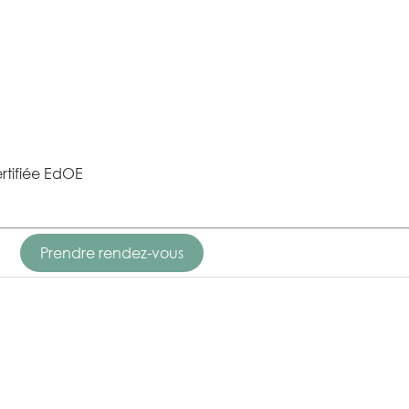
rtifiée EdOE
Prendre rendez-vous